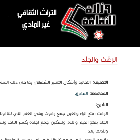
تجاوز إلى المحتوى الرئيسي
الرَغَث والجَلَد
التصنيف:
التقاليد وأشكال التعبير الشفهي بما في ذلك اللغة
المحافظة:
المفرق
الشرح:
الرغث بفتح الراء والغين جمع رغوث وهي الغنم التي لها اولا
الجلد بفتح الجيم واللام وتسكين جمع اجلده بكسر الالف وت
ولادتها بعد .
يقسم البدوي الي غنمه كثيرة الغنم الى رعيتين (الواحدة ت