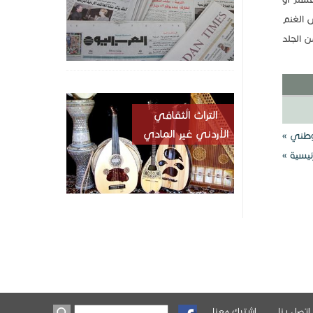
 الغنم
ن الجلد
التراث الُثقافي
الأردني غير المادي
وطني »
ئيسية »
اتصل بنا
اشترك معنا
‏بحث ‏
استمارة البحث