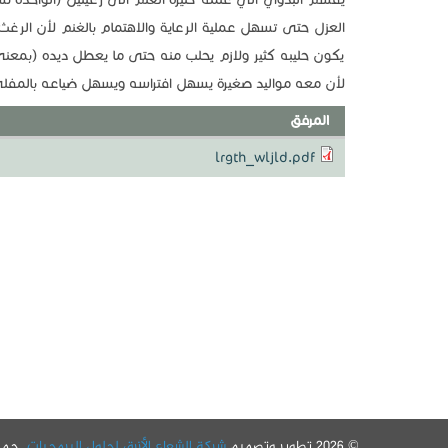
العزل حتى تسهل عملية الرعاية والاهتمام بالغنم لأن الرغ
يكون حليبه كثير ولازم يحلب منه حتى ما يعطل ديده (بمعنى ل
لأن معه مواليد صغيرة يسهل افتراسه ويسهل ضياعه بالمفل
المرفق
lrgth_wljld.pdf
© 2026 تطوير وتصميم
شركة الشعاع الأزرق لحلول البرمجيات
. جم