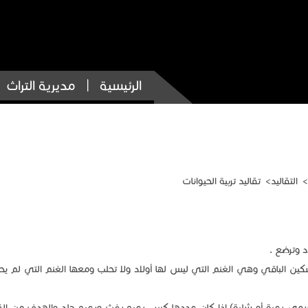
الرئيسية
مديرية التراث
التقاليد
تقاليد تربية الحيوانات
د وترضع .
سكين الباقي وهي الغنم التي ليس لها أولاد ولا تحلب ومعها الغنم التي لم ي
سمى رعية أو شلية) اذا كان عددها كبير ، رعيه رغث ورعيه جلد والهدف من ال