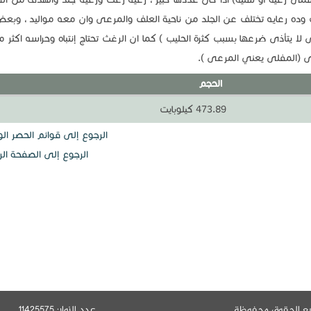
ث وده رعايه تختلف عن الجلد من ناحية العلف والمرعى وان معه مواليد ، وبعض
ا يتأذى ضرعها بسبب كثرة الحليب ) كما ان الرغث تحتاج إنتباه وحراسه اكثر م
ى (المفلى يعني المرعى ).
الحجم
473.89 كيلوبايت
الرجوع إلى قوائم الحصر ال
الرجوع إلى الصفحة الر
يع الحقوق محفوظة
عدد الزوار: 11425575