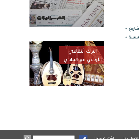
شاريع »
ئيسية »
التراث الُثقافي
الأردني غير المادي
اتصل بنا
اشترك معنا
‏بحث ‏
استمارة البحث