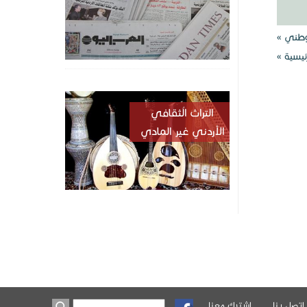
وطني »
ئيسية »
التراث الُثقافي
الأردني غير المادي
اتصل بنا
اشترك معنا
‏بحث ‏
استمارة البحث