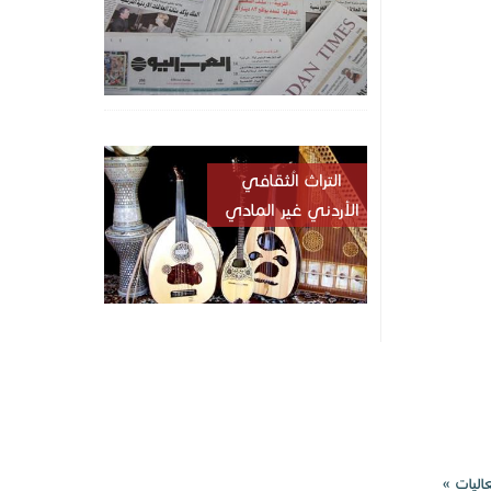
التراث الُثقافي
الأردني غير المادي
اليات »