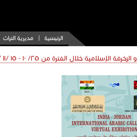
الرئيسية
مديرية التراث
سلامية خلال الفترة من ٢٥/ ١٠ - ١٥ /١١ / ٢٠٢٠