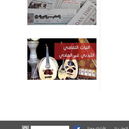
التراث الُثقافي
الأردني غير المادي
اتصل بنا
اشترك معنا
‏بحث ‏
استمارة البحث