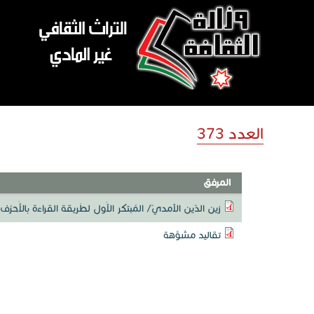
تجاوز إلى المحتوى الرئيسي
العدد 373
المرفق
زين الدّين الآمديّ/ المُبتكر الآَول لطَريقة القراءة بالأَحرُ
تقاليد مشوَّهة