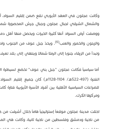
وكانت عجلون في العهد الأيوبي تقع ضمن إقليم السواد، أو م
والشمال الشرقي لجبال عجلون وجبال جرش المحصورة شمالاً بنه
ووصفت أرض السواد أنها كثيرة الخيرات ويحصل منها أهل
(6)
والزيتون والخمور والعنب
. ويحدّ جبل عوف من الجنوب وادي
وتبدأ من الزرقاء جنوبا إلى الرمثا شمالا وينتهي إلى بلاد تعرف 
أما سياسياً فكانت عجلون "جبل بني عوف" تخضع لسيطرة ا
الفترة (497-522هـ/ 1104-1128م) كان جميع إقليم السواد بما فيه عجلون يخضع لإدارته المباشرة
للصراعات السياسية الأهلية بين أفراد الأسرة الأيوبية فتارة 
ومركزها الكرك.
احتلت مدينة عجلون موقعاً إستراتيجياً هاماً خلال أشرفت من
من ناحية ودمشق وفلسطين من ناحية ثانية، وكانت هي الممر 