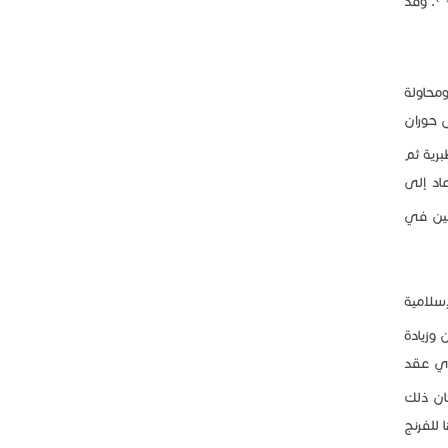
. وقد
ومحاولة
 حوران
رية ثم
اد إلى
لين في
إسلامية
 وزيادة
ذي عقد
ن ذلك
ا للفرنج