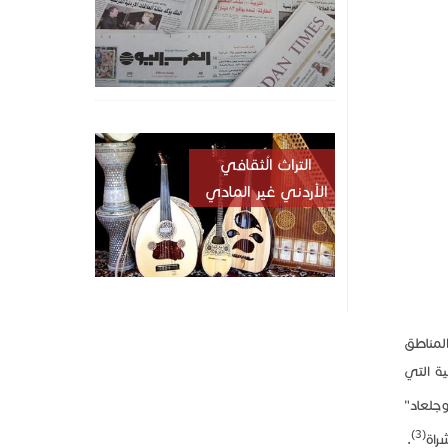
التراث الُثقافي
الأردني غير المادي
لمناطق
ة التي
جلعاد"
(3)
راة
.