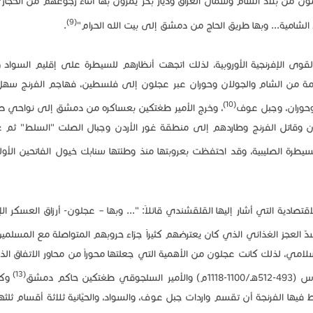
ون من بلاد الشام وشمال العراق وديار بكر يمرون بها أثناء رجوعهم من الحجاز
(9)
الشامية... وبها طريق الحاج من دمشق إلى بيت الله الحرام"
.
لقوى الإفرنجية الأوروبية، لذلك اتجهت أنظارهم للسيطرة على إقليم السواد 
ادمة من الشام والجولان وحوران عبر عجلون إلى فلسطين، فهاجم الفرنج سهل
(10)
، وخرج الأمير طغتكين بعساكره من دمشق إلى نواحي طب
ن وقاتل الفرنج وطاردهم إلى منطقة غور الأردن وجبال الصلت "السلط" ثم ع
يطرة الصليبية، وقد احتفظت بعروبتها منذ وطئتها سنابك خيول الفاتحين الأو
صادية التي أشار إليها القلقشندي قائلاً: "... وبها – عجلون- أرزاق العسكر ال
ِّ العجز الغذائي الذي كان يعترضهم كثيراً جرّاء حروبهم المتواصلة مع المسلمين
لامي، لذلك كانت عجلون من الأهمية التي جعلتها محوراً من محاور الاتفاق ال
(13)
اكم دمشق
وكا
ين اشترط فيها الفرنجة أن تقسم واردات جبل عوف، والسواد، والحيَّانية ثلاثة أقسام ثلثه