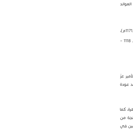
ن العوائد
وظلت عجلون سجالاً بين المسلمين والفرنجة، وهاجم الفرنجة سنة (534هـ/1139م) جبل بني عوف، وأغاروا عليه مرة ثانية سنة (567هـ/1171م)،
، وفي سنة (554هـ/1159م) وقعت معركة في السواد حاول فيها الأمير نور الدين محمود زنكي ( 511 – 569هـ 1118 –
ناصر صلاح الدين الأيوبي (465-589هـ/1169-1193م) إلى الأمير عزّ
عسكرية حصينة على قمة جبل بني عوف وكان ذلك في سنة (580هـ/1184م) بعد عودة
رة، كما
نجة من
مين في