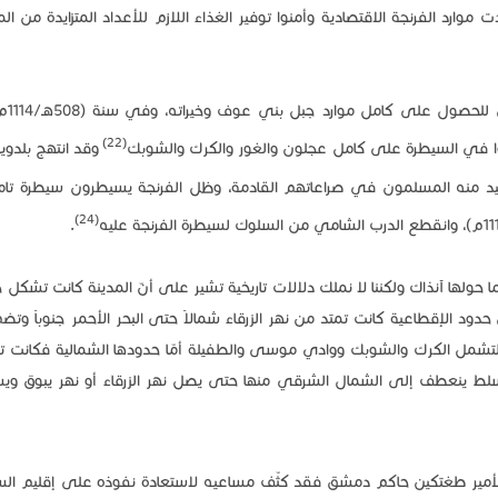
دت موارد الفرنجة الاقتصادية وأمنوا توفير الغذاء اللازم للأعداد المتزايدة من ال
ولم يكتف الفرنجة 
(22)
ا في السيطرة على كامل عجلون والغور والكرك والشوبك
وقد انتهج بلدوي
يد منه المسلمون في صراعاتهم القادمة، وظل الفرنجة يسيطرون سيطرة تا
(24)
.
 حولها آنذاك ولكننا لا نملك دلالات تاريخية تشير على أنّ المدينة كانت تشكل ج
 حدود الإقطاعية كانت تمتد من نهر الزرقاء شمالاً حتى البحر الأحمر جنوباً وتض
تشمل الكرك والشوبك ووادي موسى والطفيلة أمّا حدودها الشمالية فكانت ت
السلط ينعطف إلى الشمال الشرقي منها حتى يصل نهر الزرقاء أو نهر يبوق وي
الأمير طغتكين حاكم دمشق فقد كثّف مساعيه لاستعادة نفوذه على إقليم السو