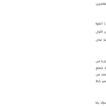
مهاجرين
بالمناصفات بل زادت أطماعهم مدفوعين للحصول على كامل موارد جبل بني عوف وخيراته، وفي سنة (508هـ/1114م) أغاروا
ن الأول
مة على
زءاً من
مّ جميع
متد من
سير خط
اد بما