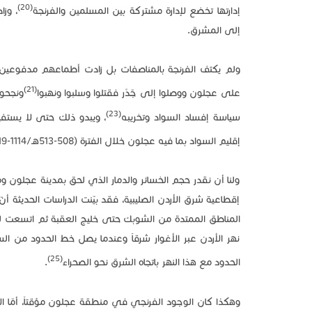
(20)
إدارتها تخضع لإدارة مشتركة بين المسلمين والفرنجة
، وزا
إلى المشرق.
(21)
على عجلون ووصلوا إلى جّدْر فقتلوا وسلبوا ونهبوا
ونجحو
(23)
سياسة إفساد السواد وتخريبه
، ويبدو ذلك حتى لا يستف
إقليم السواد بما فيه عجلون خلال الفترة (508-513هـ/1114-1119م)، وانقطع الدرب الشامي من السلوك لسيطرة الفرنجة عليه
ولنا أن نقدر حجم الخسائر والدمار الذي لحق بمدينة عجلون وما
إقطاعية شرق الأردن الصليبية، فقد بيّنت الدراسات الحديثة أنّ
المناطق الممتدة من الشوبك حتى خليج العقبة ثم اتسعت ل
نهر الأردن عبر الأغوار شرقاً وعندما يصل خط الحدود من 
(25)
الحدود مع هذا النهر باتجاه الشرق نحو الصحراء
.
وهكذا كان الوجود الفرنجي في منطقة عجلون مؤقتاً، أمّا 