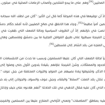
(14)
المحليين
وهم على ما يبدو الفلاحين وأصحاب الزعامات المحلية في عجلون.
 أن توقيعها في هذه المرحلة كما قال ابن الأثير: "كان من لطف الله سبحانه
(15)
ن أمراً عظيماً"
، وجاء هذا الاتفاق في صالح الصليبين لأنه أفقد حكّام دمش
ى تصبّ في خزائنهم إلاّ أن الظروف السياسية وحالة الضعف التي ظهرت ف
ّ الفرنجة سيطروا على طريق القوافل التجارية ما بين دمشق وفلسطين وهي 
(16)
 المتجه من بلاد الشام إلى فلسطين
.
ة السابقة، نظراً لحالة الضعف التي كان عليها المسلمون وبسبب ما حدث من الانقسامات 
دود والممتلكات، وشنَّ الفرنجة غاراتهم بقيادة بلدوين الأول حتى وصلوا إل
 الذكر، واشترطوا زيادة نصيبهم من الموارد والثروات المحصّلة من جبل عوف "
لال بلاد الصلت "السلط" والبلقاء، وجبل عوف، والسواد، والجولان إلى بلد حو
لذي كان عليه فقال الذهبي في تلك الحادثة "أنهم هادنوه على حيفٍ وإذلال
ه بمناطق "المناصفات" وتعني الأراضي المتنازع عليها بين المسلمين والفرنجة