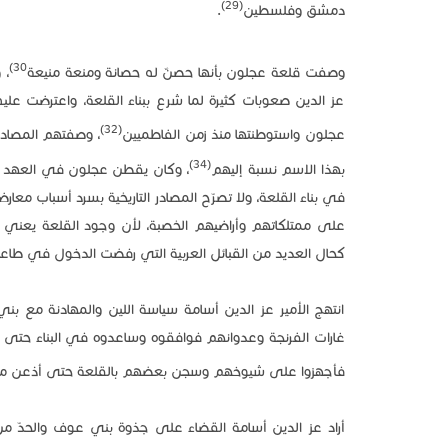
(29)
دمشق وفلسطين
.
30)
وصفت قلعة عجلون بأنها حصنٌ له حصانة ومنعة منيعة
، 
عز الدين صعوبات كثيرة لما شرع ببناء القلعة، واعترضت ع
(32)
عجلون واستوطنتها منذ زمن الفاطميين
، وصفتهم المصادر
(34)
بهذا الاسم نسبة إليهم
، وكان يقطن عجلون في العهد الأ
في بناء القلعة، ولا تصرّح المصادر التاريخية بسرد أسباب معار
على ممتلكاتهم وأراضيهم الخصبة، لأن وجود القلعة يعني الح
كحال العديد من القبائل العربية التي رفضت الدخول في طاعة ال
انتهج الأمير عز الدين أسامة سياسة اللين والمهادنة مع 
غارات الفرنجة وعدوانهم فوافقوه وساعدوه في البناء حتى ا
فأجهزوا على شيوخهم وسجن بعضهم بالقلعة حتى أذعن من 
أراد عز الدين أسامة القضاء على جذوة بني عوف والحد