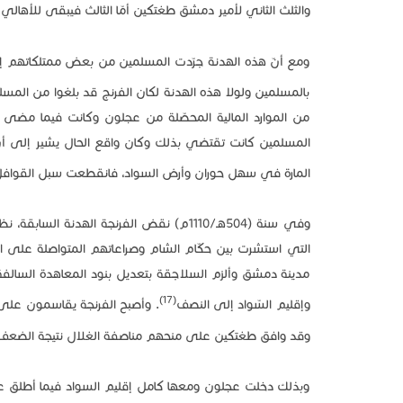
والثلث الثاني لأمير دمشق طغتكين أمّا الثالث فيبقى للأهالي 
ومع أنّ هذه الهدنة جرّدت المسلمين من بعض ممتلكاتهم إلاّ
بالمسلمين ولولا هذه الهدنة لكان الفرنج قد بلغوا من المسلمي
من الموارد المالية المحصّلة من عجلون وكانت فيما مض
المسلمين كانت تقتضي بذلك وكان واقع الحال يشير إلى أن
المارة في سهل حوران وأرض السواد، فانقطعت سبل القوافل
وفي سنة (504هـ/1110م) نقض الفرنجة الهدن
التي استشرت بين حكّام الشام وصراعاتهم المتواصلة على الح
مدينة دمشق وألزم السلاجقة بتعديل بنود المعاهدة السالفة
(17)
وإقليم السّواد إلى النصف
. وأصبح الفرنجة يقاسمون على غ
وقد وافق طغتكين على منحهم مناصفة الغلال نتيجة الضعف ا
وبذلك دخلت عجلون ومعها كامل إقليم السواد فيما أطلق علي