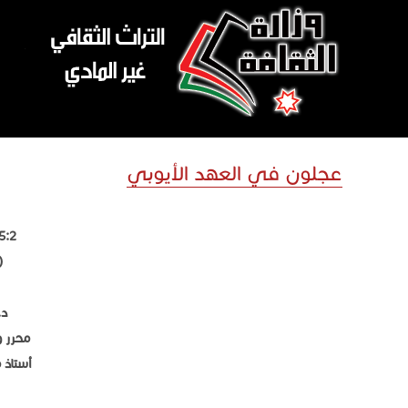
تجاوز إلى المحتوى الرئيسي
عجلون في العهد الأيوبي
1:5:2 عجلون في الع
(564-648هـ/169
د.
محرر 
أستاذ 