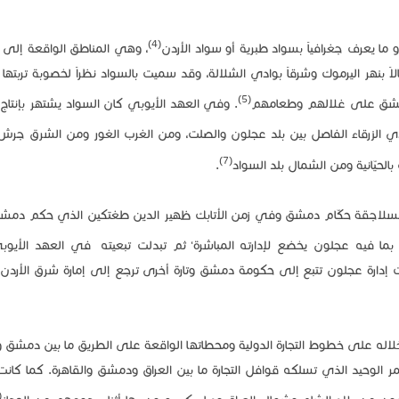
(4)
ا يعرف جغرافياً بسواد طبرية أو سواد الأردن
، وهي المناطق الواقعة إلى 
ر اليرموك وشرقاً بوادي الشلالة، وقد سميت بالسواد نظراً لخصوبة تربتها ال
(5)
 دمشق على غلالهم وطعامهم
. وفي العهد الأيوبي كان السواد يشتهر بإنتاج
 الزرقاء الفاصل بين بلد عجلون والصلت، ومن الغرب الغور ومن الشرق جرش و
(7)
بالحيّانية ومن الشمال بلد السواد
.
لسلاجقة حكّام دمشق وفي زمن الأتابك ظهير الدين طغتكين الذي حكم دمش
،
ثم تبدلت تبعيته في العهد الأيوبي
كانت إدارة عجلون تتبع إلى حكومة دمشق وتارة أخرى ترجع إلى إمارة شرق الأردن ا
 خلاله على خطوط التجارة الدولية ومحطاتها الواقعة على الطريق ما بين دمشق و
الوحيد الذي تسلكه قوافل التجارة ما بين العراق ودمشق والقاهرة. كما كان
8)