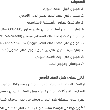
المحتويات
عجلون قبيل العهد الأيوبي
عجلون في عهد الناصر صلاح الدين الأيوبي
بناء قلعة عجلون وأهميتها الإستراتيجية
إمارة عز الدين أسامة الجبلي على عجلون(580-608ه/1184-1211م)
عجلون تحت إدارة الملك المعظم عيسى (608-624ه/ 1211 -1227م)
عجلون في عهد الملك الناصر داوود(624-643ه/1227-1245م)
إمارة سيف الدين علي بن قليج النوري على عجلون(639-643ه/1241-1245م)
عجلون في أواخر العهد الأيوبي
هوامش ومراجع البحث.
أ
ولا_ عجلون قبيل العهد الأيوبي
اختلفت الحدود الطبيعية لمدينة عجلون ومساحتها الجغرافية
المجاورة لها، وكانت عجلون تعرف قبيل العهد الأيوبي باس
تطلُّ على منطقة غور الأردن، وتمتد من نهر اليرموك شمالاً 
(2)
ويجاورها من الوسط سلسلة جبال البلقاء التي تمتد من ا