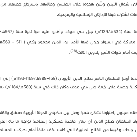
قدّم سنة (513هـ/1119م) بعساكره إلى شمال الأردن وشّن هجوماً على الصليبين وطالبهم باسترجاع حصتهم م
 تشترك فيها الإدارتان الإسلامية والإفرنجية.
(28)
.
برزت الأهمية التاريخية لمنطقة عجلون في العهد الأيوبي عندما أوعز السلطان ال
الدين أسامة الجبلي، وهو أحد قادته المميزين ببناء قلعة 
حتله عجلون باعتبارها تشكلّ همزة وصل بين حاضرتي الدولة الأيوبية دمشق والقاه
د السلطان صلاح الدين أن يبني قاعدة عسكرية إسلامية تواجه ما بناه الفر
لدك، وغيرها من القلاع الصليبية التي كانت تقف عائقاً أمام تحركات المسل