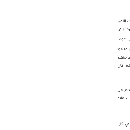
 الأمير
رت إلى
ل عوف
 مانعوا
اً منهم
لهم كان
يهم من
غلمانه
ذي كان