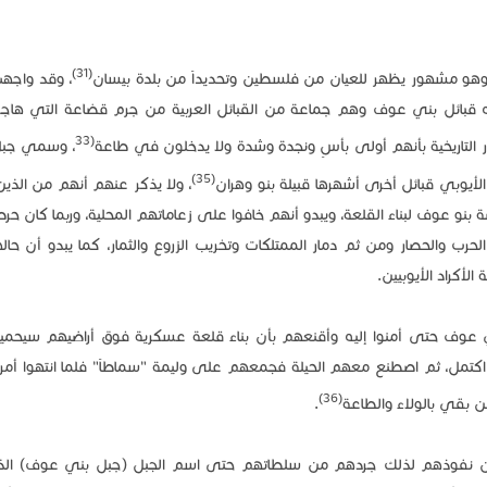
(31)
وهو مشهور يظهر للعيان من فلسطين وتحديداً من بلدة بيسان
، وقد واجهت
ليه قبائل بني عوف وهم جماعة من القبائل العربية من جرم قضاعة التي هاج
(33
 التاريخية بأنهم أولى بأسٍ ونجدة وشدة ولا يدخلون في طاعة
، وسمي جب
(35)
يوبي قبائل أخرى أشهرها قبيلة بنو وهران
، ولا يذكر عنهم أنهم من الذين
ضة بنو عوف لبناء القلعة، ويبدو أنهم خافوا على زعاماتهم المحلية، وربما كان حرص
رب والحصار ومن ثم دمار الممتلكات وتخريب الزروع والثمار، كما يبدو أن حا
أكراد الأيوبيين.
بني عوف حتى أمنوا إليه وأقنعهم بأن بناء قلعة عسكرية فوق أراضيهم سيحم
كتمل، ثم اصطنع معهم الحيلة فجمعهم على وليمة "سماطاً" فلما انتهوا أمر 
(36)
بقي بالولاء والطاعة
.
ّ من نفوذهم لذلك جردهم من سلطاتهم حتى اسم الجبل (جبل بني عوف) ال