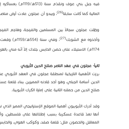
فيه جبل بني عوف وت
(26)
المالية كما كانت سابقا
، ويبدو أن عجلون عادت أرض مناصفات
(27)
وأخذوه مع الشوبك
1174م) الاستيلاء على حصن الحابس جلدك إلاّ أنّه مني بالهزيمة أمام قوات الأمير بلدوين الثالث
ثانياً- عجلون في عهد الناصر صلاح الدين الأيوبي
صلاح الدين من حملته الثانية على إمارة الكرك الأيوبية.
وقد أدرك الأيوبيون أهمية الموقع الإستراتيجي المميز الذي ت
أنها تعدّ قاعدة عسكرية بسبب إطلالتها على فلسطين، وأرا
المعاقل والحصون مثل: قلعة صفد، وكوكب الهوى، والحابس ج