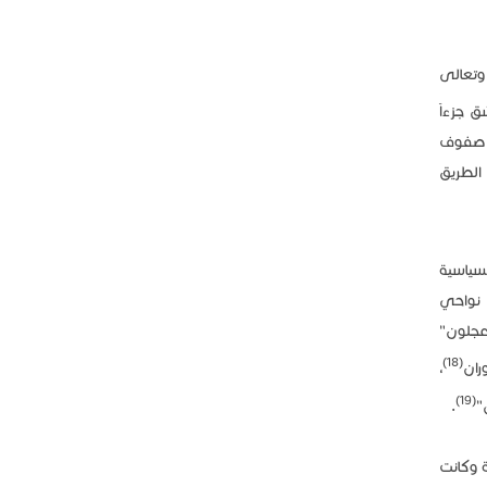
 وتعالى
ق جزءاً
ي صفوف
الطريق
السياسية
ى نواحي
عجلون"
(18)
ران
،
(19)
"
.
 وكانت