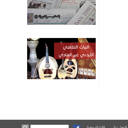
التراث الُثقافي
الأردني غير المادي
اتصل بنا
اشترك معنا
‏بحث ‏
استمارة البحث