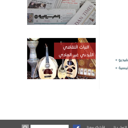
التراث الُثقافي
الأردني غير المادي
يديو »
ئيسية »
اتصل بنا
اشترك معنا
‏بحث ‏
استمارة البحث